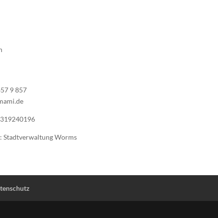
n
857 9 857
mami.de
DE319240196
: Stadtverwaltung Worms
tenschutz