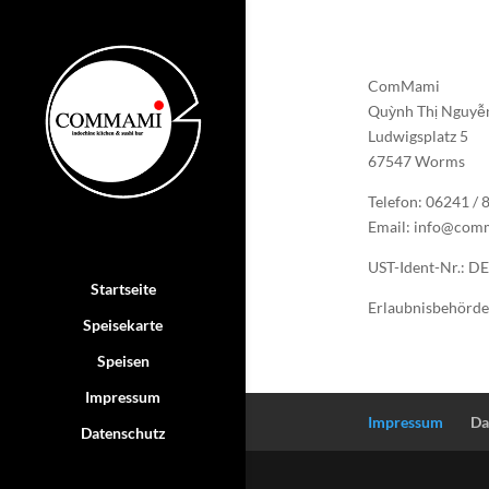
ComMami
Quỳnh Thị Nguyễ
Ludwigsplatz 5
67547 Worms
Telefon: 06241 / 
Email: info@com
UST-Ident-Nr.: 
Startseite
Erlaubnisbehörde
Speisekarte
Speisen
Impressum
Impressum
Da
Datenschutz